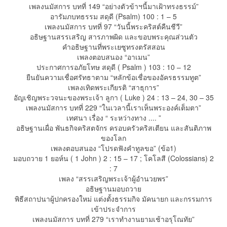
เพลงนมัสการ บทที่ 149 “อย่างตัวข้าฯนี้มาเฝ้าทรงธรรม์”
อารัมภบทธรรม สดุดี (Psalm) 100 : 1 – 5
เพลงนมัสการ บทที่ 97 “วันนี้พระคริสต์คืนชีวี”
อธิษฐานสรรเสริญ สารภาพผิด และขอบพระคุณส่วนตัว
คำอธิษฐานที่พระเยซูทรงตรัสสอน
เพลงตอบสนอง “อาเมน”
ประกาศการอภัยโทษ สดุดี ( Psalm ) 103 : 10 – 12
ยืนยันความเชื่อศรัทธาตาม “หลักข้อเชื่อของอัครธรรมทูต”
เพลงเทิดพระเกียรติ “สาธุการ”
อัญเชิญพระวจนะของพระเจ้า ลูกา ( Luke ) 24 : 13 – 24, 30 – 35
เพลงนมัสการ บทที่ 229 “ในเวลานี้เราเห็นพระองค์เต็มตา”
เทศนา เรื่อง “ ระหว่างทาง .... ”
อธิษฐานเผื่อ พันธกิจคริสตจักร ครอบครัวคริสเตียน และสันติภาพ
ของโลก
เพลงตอบสนอง “โปรดฟังคำทูลขอ” (ข้อ1)
มอบถวาย 1 ยอห์น ( 1 John ) 2 : 15 – 17 ; โคโลสี (Colossians) 2
: 7
เพลง “สรรเสริญพระเจ้าผู้อำนวยพร”
อธิษฐานมอบถวาย
พิธีสถาปนาผู้ปกครองใหม่ แต่งตั้งธรรมกิจ มัคนายก และกรรมการ
เข้าประจำการ
เพลงนมัสการ บทที่ 279 “เราทำงานยามเช้าอรุโณทัย”