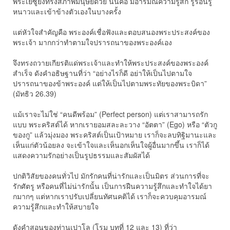
พระเยซูยังทรงสภาพมนุษย์ด้วย นั่นคือ มีอารมณ์ความรู้สึก รู้ร้อนรู้
หนาวและเข้าข้างตัวเองในบางครั้ง
แต่หัวใจสำคัญคือ พระองค์เชื่อฟังและตอบสนองพระประสงค์ของ
พระเจ้า มากกว่าทำตามใจปรารถนาของพระองค์เอง
จึงทรงถวายเกียรติแด่พระเจ้าและทำให้พระประสงค์ของพระองค์
สำเร็จ ดังคำอธิษฐานที่ว่า “อย่างไรก็ดี อย่าให้เป็นไปตามใจ
ปรารถนาของข้าพระองค์ แต่ให้เป็นไปตามพระทัยของพระบิดา”
(มัทธิว 26.39)
แม้เราจะไม่ใช่ “คนดีพร้อม” (Perfect person) แต่เราสามารถรัก
แบบ พระคริสต์ได้ หากเรายอมสละละวาง “อัตตา” (Ego) หรือ “ตัวกู
ของกู” แล้วมุ่งมอง พระคริสต์เป็นเป้าหมาย เราก็จะลบทิฐิมานะและ
เห็นแก่ตัวน้อยลง จะเข้าใจและเห็นอกเห็นใจผู้อื่นมากขึ้น เราก็ได้
แสดงความรักอย่างเป็นรูปธรรมและสัมผัสได้
ปกติวิสัยของคนทั่วไป มักรักคนที่น่ารักและเป็นมิตร ส่วนการที่จะ
รักศัตรู หรือคนที่ไม่น่ารักนั้น เป็นการฝืนความรู้สึกและทำใจได้ยา
กมากๆ แต่หากเราปรับเปลี่ยนทัศนคติได้ เราก็จะควบคุมอารมณ์
ความรู้สึกและทำให้สบายใจ
ดังคำสอนของท่านเปาโล (โรม บทที่ 12 และ 13) ที่ว่า