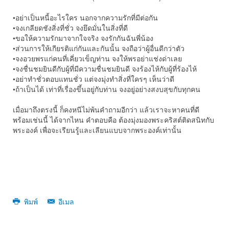
•อย่าเป็นหนี้อะไรใคร นอกจากความรักที่มีต่อกัน
•จงเกลียดชังสิ่งที่ชั่ว จงยึดมั่นในสิ่งที่ดี
•ขอให้ความรักมาจากใจจริง จงรักกันฉันพี่น้อง
•ส่วนการให้เกียรติแก่กันและกันนั้น จงถือว่าผู้อื่นดีกว่าตัว
•จงอวยพรแก่คนที่เคี่ยวเข็ญท่าน จงให้พรอย่าแช่งด่าเลย
•จงชื่นชมยินดีกับผู้ที่มีความชื่นชมยินดี จงร้องไห้กับผู้ที่ร้องไห้
•อย่าทำชั่วตอบแทนชั่ว แต่จงมุ่งทำสิ่งที่ใครๆ เห็นว่าดี
•ถ้าเป็นได้ เท่าที่เรื่องขึ้นอยู่กับท่าน จงอยู่อย่างสงบสุขกับทุกคน
เมื่อมาถึงตรงนี้ ก็คงหนีไม่พ้นคำถามอีกว่า แล้วเราจะหาคนที่ดี
พร้อมเช่นนี้ ได้จากไหน คำตอบคือ ต้องมุ่งมองพระคริสต์ติดสนิทกับ
พระองค์ เพื่อจะเรียนรู้และเลียนแบบจากพระองค์เท่านั้น
พิมพ์
อีเมล