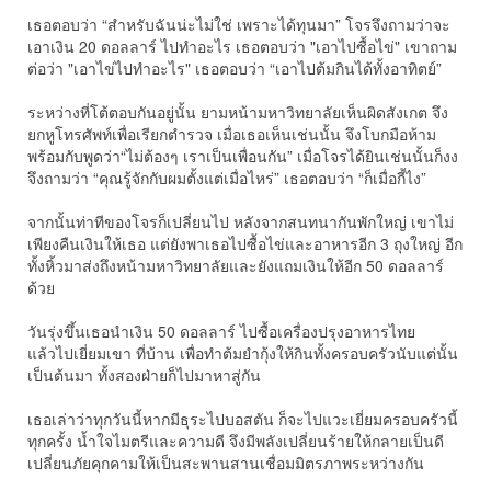
เธอตอบว่า “สำหรับฉันน่ะไม่ใช่ เพราะได้ทุนมา” โจรจึงถามว่าจะ
เอาเงิน 20 ดอลลาร์ ไปทำอะไร เธอตอบว่า "เอาไปซื้อไข่" เขาถาม
ต่อว่า "เอาไข่ไปทำอะไร" เธอตอบว่า “เอาไปต้มกินได้ทั้งอาทิตย์”
ระหว่างที่โต้ตอบกันอยู่นั้น ยามหน้ามหาวิทยาลัยเห็นผิดสังเกต จึง
ยกหูโทรศัพท์เพื่อเรียกตำรวจ เมื่อเธอเห็นเช่นนั้น จึงโบกมือห้าม
พร้อมกับพูดว่า“ไม่ต้องๆ เราเป็นเพื่อนกัน” เมื่อโจรได้ยินเช่นนั้นก็งง
จึงถามว่า “คุณรู้จักกับผมตั้งแต่เมื่อไหร่” เธอตอบว่า “ก็เมื่อกี้ไง”
จากนั้นท่าทีของโจรก็เปลี่ยนไป หลังจากสนทนากันพักใหญ่ เขาไม่
เพียงคืนเงินให้เธอ แต่ยังพาเธอไปซื้อไข่และอาหารอีก 3 ถุงใหญ่ อีก
ทั้งหิ้วมาส่งถึงหน้ามหาวิทยาลัยและยังแถมเงินให้อีก 50 ดอลลาร์
ด้วย
วันรุ่งขึ้นเธอนำเงิน 50 ดอลลาร์ ไปซื้อเครื่องปรุงอาหารไทย
แล้วไปเยี่ยมเขา ที่บ้าน เพื่อทำต้มยำกุ้งให้กินทั้งครอบครัวนับแต่นั้น
เป็นต้นมา ทั้งสองฝ่ายก็ไปมาหาสู่กัน
เธอเล่าว่าทุกวันนี้หากมีธุระไปบอสตัน ก็จะไปแวะเยี่ยมครอบครัวนี้
ทุกครั้ง น้ำใจไมตรีและความดี จึงมีพลังเปลี่ยนร้ายให้กลายเป็นดี
เปลี่ยนภัยคุกคามให้เป็นสะพานสานเชื่อมมิตรภาพระหว่างกัน