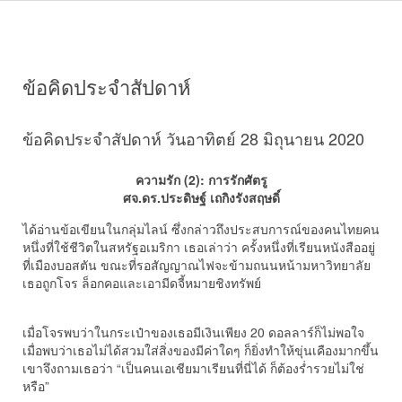
ข้อคิดประจำสัปดาห์
ข้อคิดประจำสัปดาห์ วันอาทิตย์ 28 มิถุนายน 2020
ความรัก (2): การรักศัตรู
ศจ.ดร.ประดิษฐ์ เถกิงรังสฤษดิ์
ได้อ่านข้อเขียนในกลุ่มไลน์ ซึ่งกล่าวถึงประสบการณ์ของคนไทยคน
หนึ่งที่ใช้ชีวิตในสหรัฐอเมริกา เธอเล่าว่า ครั้งหนึ่งที่เรียนหนังสืออยู่
ที่เมืองบอสตัน ขณะที่รอสัญญาณไฟจะข้ามถนนหน้ามหาวิทยาลัย
เธอถูกโจร ล็อกคอและเอามีดจี้หมายชิงทรัพย์
เมื่อโจรพบว่าในกระเป๋าของเธอมีเงินเพียง 20 ดอลลาร์ก็ไม่พอใจ
เมื่อพบว่าเธอไม่ได้สวมใส่สิ่งของมีค่าใดๆ ก็ยิ่งทำให้ขุ่นเคืองมากขึ้น
เขาจึงถามเธอว่า “เป็นคนเอเชียมาเรียนที่นี่ได้ ก็ต้องร่ำรวยไม่ใช่
หรือ”